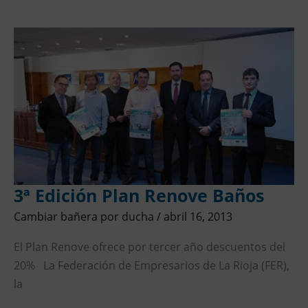
3ª
Edición
Plan
Renove
Baños
3ª Edición Plan Renove Baños
Cambiar bañera por ducha
/
abril 16, 2013
El Plan Renove ofrece por tercer año descuentos del
20% La Federación de Empresarios de La Rioja (FER),
la