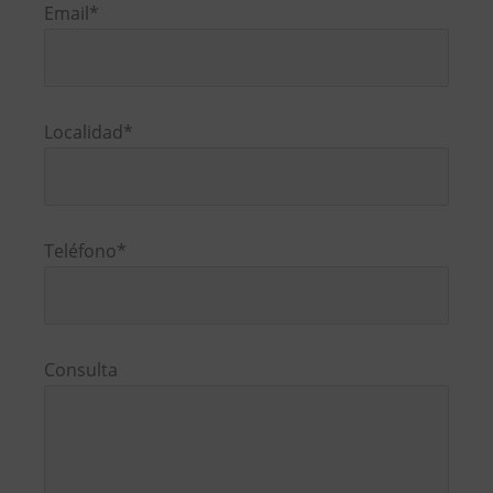
favor,
Email*
deja
este
campo
vacío.
Localidad*
Teléfono*
Consulta