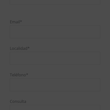
Por
favor,
Email*
deja
este
campo
vacío.
Localidad*
Teléfono*
Consulta