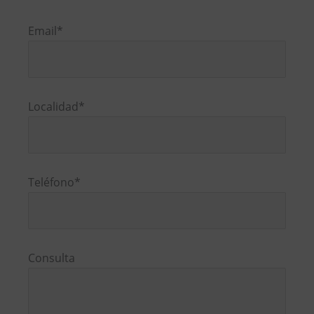
Por
favor,
Email*
deja
este
campo
vacío.
Localidad*
Teléfono*
Consulta