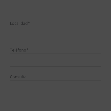
deja
este
campo
vacío.
Localidad*
Teléfono*
Consulta