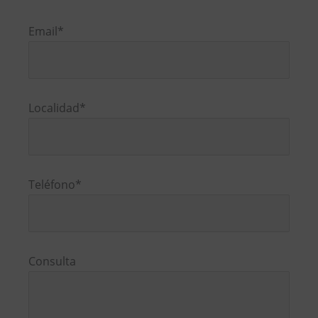
Por
favor,
Email*
deja
este
campo
vacío.
Localidad*
Teléfono*
Consulta