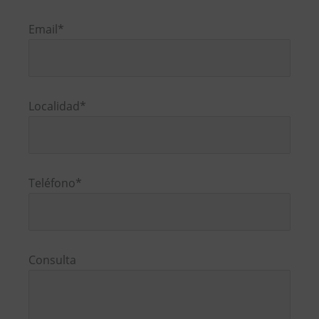
Por
favor,
Email*
deja
este
campo
vacío.
Localidad*
Teléfono*
Consulta