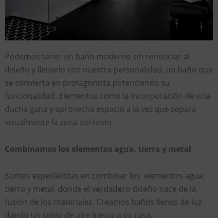
Podemos tener un baño moderno sin renunciar al
diseño y llenarlo con nuestra personalidad, un baño que
se convierta en protagonista potenciando su
funcionalidad. Elementos como la incorporación de una
ducha gana y aprovecha espacio a la vez que separa
visualmente la zona del resto.
Combinamos los elementos agua, tierra y metal
Somos especialistas en combinar los elementos agua,
tierra y metal donde el verdadero diseño nace de la
fusión de los materiales. Creamos baños llenos de luz
dando un soplo de aire fresco a su casa.