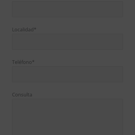
deja
este
campo
vacío.
Localidad*
Teléfono*
Consulta